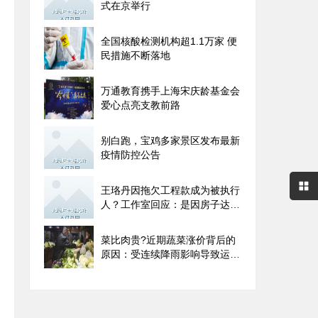
式在京举行
全国核酸检测机构超1.1万家 便
民措施不断落地
万通教育携手上海宋庆龄基金会
爱心点亮支教前路
别白跑，宝鸡多家景区发布最新
疫情防控公告
王珞丹因拖欠工程款成为被执行
人？工作室回应：是因房子达不
到验收标准
菜比肉贵?近期蔬菜涨价背后的
原因：受连续降雨影响导致运输
成本增加