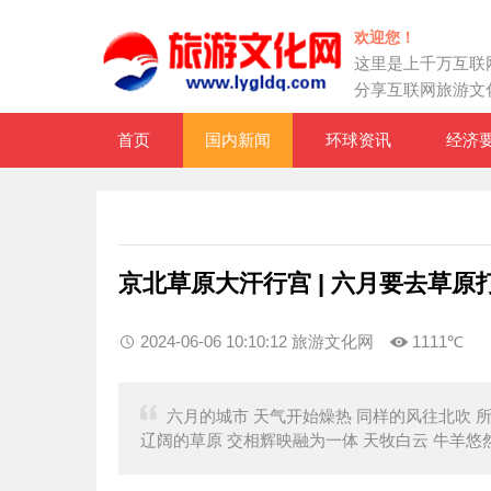
欢迎您！
这里是上千万互联
分享互联网旅游文
首页
国内新闻
环球资讯
经济
京北草原大汗行宫 | 六月要去草原
2024-06-06 10:10:12 旅游文化网
1111℃
六月的城市 天气开始燥热 同样的风往北吹 
辽阔的草原 交相辉映融为一体 天牧白云 牛羊悠