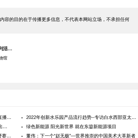
内容的目的在于传播更多信息，不代表本网站立场，不承担任何
华强北博物馆音乐艺术快闪系列活动——“探艺在即”完美收官！
物馆
2023“冬游多彩林芝·玩转工布新年”宣传推广及云直播活动正式启动
2022年创新水乐园产品流行趋势--专访白水西部亚太区副总裁大卫·博格多诺夫先生
云南旅游持续上分 昆明融创滇池后海民族小镇推出消费优惠券
绿色新能源 阳光新世界 就在东鋆新能源项目
相约广德 逐梦前行2023“长三角之心”广德笄山越野赛圆满落幕
董伟：下一个“赵无极”—世界推崇的中国美术大革新者