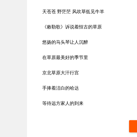
天苍苍 野茫茫 风吹草低见牛羊
《敕勒歌》诉说着恒古的草原
悠扬的马头琴让人沉醉
在草原最美好的季节里
京北草原大汗行宫
手捧着洁白的哈达
等待远方家人的到来‍