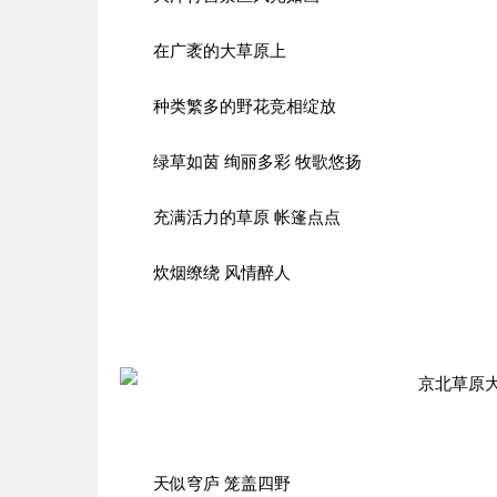
在广袤的大草原上
种类繁多的野花竞相绽放
绿草如茵 绚丽多彩 牧歌悠扬
充满活力的草原 帐篷点点
炊烟缭绕 风情醉人
天似穹庐 笼盖四野