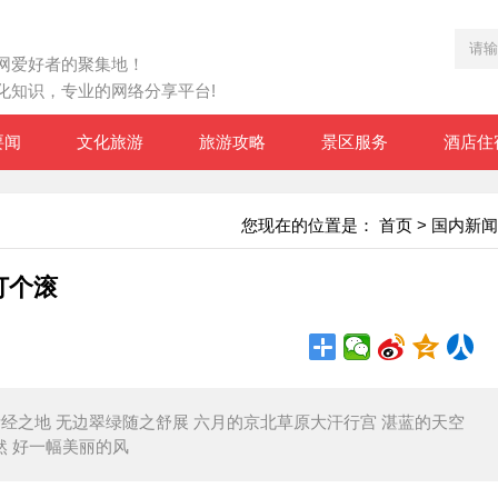
网爱好者的聚集地！
化知识，专业的网络分享平台!
要闻
文化旅游
旅游攻略
景区服务
酒店住
您现在的位置是：
首页
>
国内新闻
打个滚
所经之地 无边翠绿随之舒展 六月的京北草原大汗行宫 湛蓝的天空
然 好一幅美丽的风