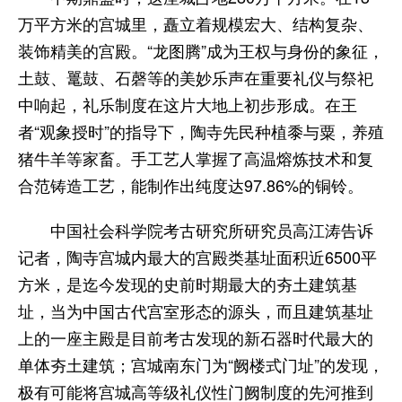
万平方米的宫城里，矗立着规模宏大、结构复杂、
装饰精美的宫殿。“龙图腾”成为王权与身份的象征，
土鼓、鼍鼓、石磬等的美妙乐声在重要礼仪与祭祀
中响起，礼乐制度在这片大地上初步形成。在王
者“观象授时”的指导下，陶寺先民种植黍与粟，养殖
猪牛羊等家畜。手工艺人掌握了高温熔炼技术和复
合范铸造工艺，能制作出纯度达97.86%的铜铃。
中国社会科学院考古研究所研究员高江涛告诉
记者，陶寺宫城内最大的宫殿类基址面积近6500平
方米，是迄今发现的史前时期最大的夯土建筑基
址，当为中国古代宫室形态的源头，而且建筑基址
上的一座主殿是目前考古发现的新石器时代最大的
单体夯土建筑；宫城南东门为“阙楼式门址”的发现，
极有可能将宫城高等级礼仪性门阙制度的先河推到