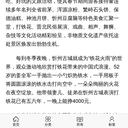
吃、好玩的文旅活动，使其春节期间游客接待量连
续多年名列全省前茅。浑源凉粉、繁峙石头饼、保
德油糕、神池月饼、忻州豆腐脑等特色美食汇聚一
堂，打铁花、晋北民俗展演、戏曲、相声、舞狮、
杂技等文化活动精彩纷呈，非物质文化遗产依托这
处景区焕发出勃勃生机。
每到冬季夜晚，忻州古城就成为“铁花火雨”的世
界，观众激动地欣赏打铁花带来的中国式浪漫。52
岁的姜全军一手抛出一小勺炽热铁水，一手用板子
将圆圆滚滚的铁水击打向空中，一朵朵绚丽的火花
在夜空绽放。他带领妻儿、徒弟在忻州古城表演打
铁花已有五六年，一晚上能挣4000元。
作为长城文化的核心区和集大成之地，近年来
山西加快建设长城一号旅游公路和长城国家文化公
首页
分类
所有
标签