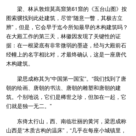
梁、林从敦煌莫高窟第61窟的《五台山图》按
图索骥找到此处建筑，尽管“随意一瞥，其极古立
辨”，但是，它会早于迄今所知最早的木构建筑吗？
在大殿工作的第三天，林徽因发现了关键性的证
据：在一根梁底有非常微弱的墨迹，经与大殿前石
经幢上的名字相比对，才最终确认，这是一座唐代
木构建筑。
梁思成称其为“中国第一国宝”。“我们找到了唐
朝的绘画、唐朝的书法、唐朝的雕塑和唐朝的建
筑。个别地说，它们是稀世之珍，但加在一起，它
们就是独一无二。”
东倚太行山，西、南临壮丽的黄河，梁思成称
山西是“木质古构的温床”，“几乎在每座小城镇里，