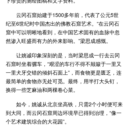
下珍贵的测绘图稿和文字资料。
云冈石窟始建于1500多年前，代表了公元5世
纪至6世纪时中国杰出的佛教石窟艺术。“在云冈石
窟中可以明晰地看到，在中国艺术固有的血脉中忽
然渗入旺盛而有力的外来影响。”梁思成感慨。
让姚诚印象深刻的是，当时梁思成一行去云冈
石窟时坐着骡车，“艰涩的车行不得不颠簸于一里又
一里犬牙交错的倾斜石面上”，而食物更是匮乏，连
最简单的食物亦无处可觅。最终，用半打大头钉，
换得一些芝麻油和两棵卷心菜。
如今，姚诚从北京坐高铁，只需2个小时便可来
到大同，而云冈石窟周边环境早已得到治理，“像一
个艺术建筑综合的大花园”。