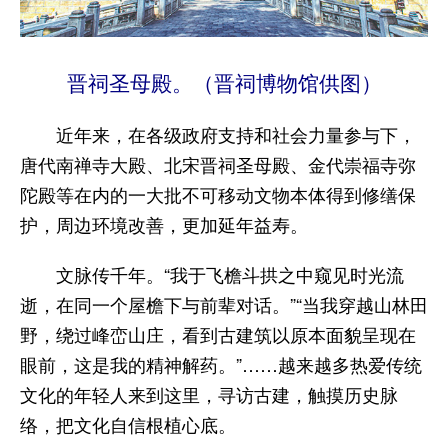
晋祠圣母殿。（晋祠博物馆供图）
近年来，在各级政府支持和社会力量参与下，
唐代南禅寺大殿、北宋晋祠圣母殿、金代崇福寺弥
陀殿等在内的一大批不可移动文物本体得到修缮保
护，周边环境改善，更加延年益寿。
文脉传千年。“我于飞檐斗拱之中窥见时光流
逝，在同一个屋檐下与前辈对话。”“当我穿越山林田
野，绕过峰峦山庄，看到古建筑以原本面貌呈现在
眼前，这是我的精神解药。”……越来越多热爱传统
文化的年轻人来到这里，寻访古建，触摸历史脉
络，把文化自信根植心底。