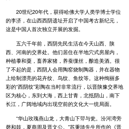
20世纪20年代，获得哈佛大学人类学博士学位
的李济，在山西西阴遗址开启了中国考古新纪元，
这是中国人首次独立开展的发掘。
五六千年前，西阴先民生活在今天山西、陕
西、河南的交界处。他们居住在半地穴式房屋内，
种植黍和粟，畜养家猪，养蚕缫丝，酿造美酒。很
了不起的是，西阴人会用陶窑烧制陶器，并在器物
上绘制漂亮的花卉纹、鸟纹、鱼纹等。这种绚丽多
彩的“西阴纹”彩陶在当时非常流行，以晋陕豫交界地
区为核心，东到大海，西上甘青，北抵阴山，南下
长江，广阔地域内出现空前的文化大一统局面。
“华山玫瑰燕山龙，大青山下斝与瓮。汾河湾旁
磬和鼓，夏商周及晋文公。”苏秉琦先生所作的《晋