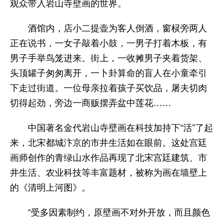
观众带入岩山寺壁画的世界。
酒馆内，店小二提壶为客人倒酒，窗棂旁两人
正在说书，一女子敲着小鼓，一男子打着木板，有
男子手举鸟笼进来。街上，一收摊男子夹着货架、
头顶罐子匆匆离开，一卜卦算命的盲人在小童牵引
下走过街道。一位母亲拉着孩子买饮品，屠夫切肉
切得起劲，旁边一商贩摆弄盆中莲花……
中国著名金代岩山寺壁画在科技加持下“活”了起
来，北宋都城汴京的市井生活如在眼前。这处宫廷
画师创作的青绿山水作品再现了北宋宫廷建筑、市
井生活、农业科技等丰富题材，被称为画在墙壁上
的《清明上河图》。
“受多因素制约，原壁画不对外开放，而且颜色