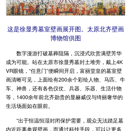
这是徐显秀墓室壁画展开图。太原北齐壁画
博物馆供图
数字漫游打破墓葬阻隔，沉浸式欣赏满壁芳华
成为可能。站在太原市徐显秀墓封土堆旁，戴上4K
VR眼镜，“任意门”便瞬间开启，富丽堂皇的墓室壁
画清晰可见，上面绘有200余个彩绘人物、马匹、牛
车、神兽，还有各色仪仗、兵器、乐器、生活什物
等，1400余年前北齐勋贵的显赫威仪与绮丽奢华的
生活场面如在眼前。
“出于恒温恒湿封闭保护需要，观众无法踏足墓
内近距离参观壁画，而通过科技手段，可以让更多