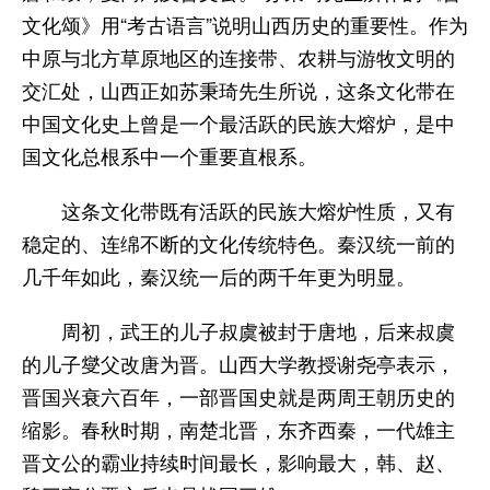
文化颂》用“考古语言”说明山西历史的重要性。作为
中原与北方草原地区的连接带、农耕与游牧文明的
交汇处，山西正如苏秉琦先生所说，这条文化带在
中国文化史上曾是一个最活跃的民族大熔炉，是中
国文化总根系中一个重要直根系。
这条文化带既有活跃的民族大熔炉性质，又有
稳定的、连绵不断的文化传统特色。秦汉统一前的
几千年如此，秦汉统一后的两千年更为明显。
周初，武王的儿子叔虞被封于唐地，后来叔虞
的儿子燮父改唐为晋。山西大学教授谢尧亭表示，
晋国兴衰六百年，一部晋国史就是两周王朝历史的
缩影。春秋时期，南楚北晋，东齐西秦，一代雄主
晋文公的霸业持续时间最长，影响最大，韩、赵、