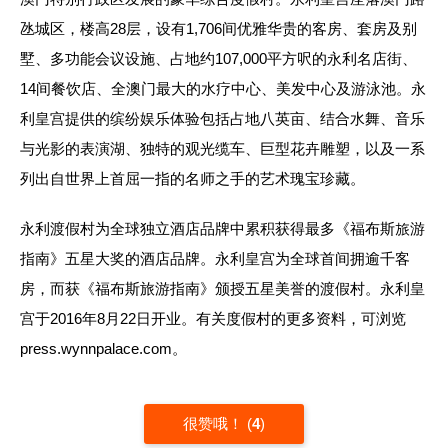
氹城区，楼高28层，设有1,706间优雅华贵的客房、套房及别
墅、多功能会议设施、占地约107,000平方呎的永利名店街、
14间餐饮店、全澳门最大的水疗中心、美发中心及游泳池。永
利皇宫提供的缤纷娱乐体验包括占地八英亩、结合水舞、音乐
与光影的表演湖、独特的观光缆车、巨型花卉雕塑，以及一系
列出自世界上首屈一指的名师之手的艺术瑰宝珍藏。
永利渡假村为全球独立酒店品牌中累积获得最多《福布斯旅游
指南》五星大奖的酒店品牌。永利皇宫为全球首间拥逾千客
房，而获《福布斯旅游指南》颁授五星美誉的渡假村。永利皇
宫于2016年8月22日开业。有关度假村的更多资料，可浏览
press.wynnpalace.com。
很赞哦！
(
4
)