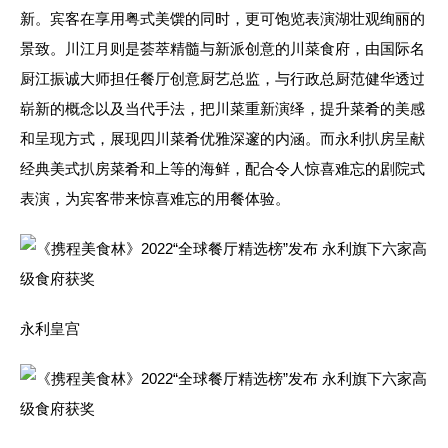
新。宾客在享用粤式美馔的同时，更可饱览表演湖壮观绚丽的
景致。川江月则是荟萃精髓与新派创意的川菜食府，由国际名
厨江振诚大师担任餐厅创意厨艺总监，与行政总厨范健华透过
崭新的概念以及当代手法，把川菜重新演绎，提升菜肴的美感
和呈现方式，展现四川菜肴优雅深邃的内涵。而永利扒房呈献
经典美式扒房菜肴和上等的海鲜，配合令人惊喜难忘的剧院式
表演，为宾客带来惊喜难忘的用餐体验。
永利皇宫