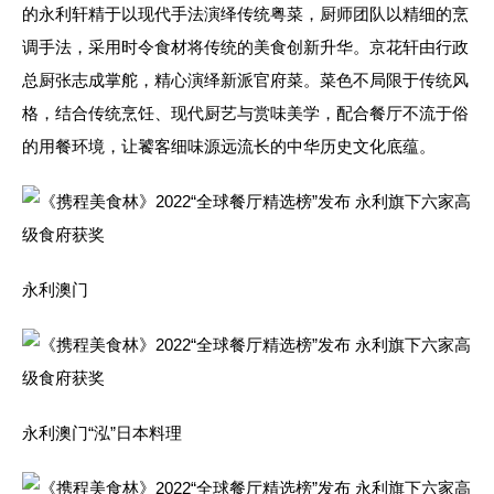
的永利轩精于以现代手法演绎传统粤菜，厨师团队以精细的烹
调手法，采用时令食材将传统的美食创新升华。京花轩由行政
总厨张志成掌舵，精心演绎新派官府菜。菜色不局限于传统风
格，结合传统烹饪、现代厨艺与赏味美学，配合餐厅不流于俗
的用餐环境，让饕客细味源远流长的中华历史文化底蕴。
永利澳门
永利澳门“泓”日本料理