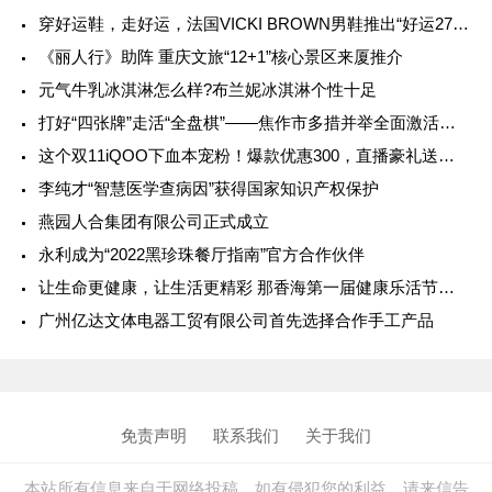
穿好运鞋，走好运，法国VICKI BROWN男鞋推出“好运27”系列
《丽人行》助阵 重庆文旅“12+1”核心景区来厦推介
元气牛乳冰淇淋怎么样?布兰妮冰淇淋个性十足
打好“四张牌”走活“全盘棋”——焦作市多措并举全面激活文旅市场
这个双11iQOO下血本宠粉！爆款优惠300，直播豪礼送不停
李纯才“智慧医学查病因”获得国家知识产权保护
燕园人合集团有限公司正式成立
永利成为“2022黑珍珠餐厅指南”官方合作伙伴
让生命更健康，让生活更精彩 那香海第一届健康乐活节圆满举办
广州亿达文体电器工贸有限公司首先选择合作手工产品
免责声明
联系我们
关于我们
本站所有信息来自于网络投稿，如有侵犯您的利益，请来信告